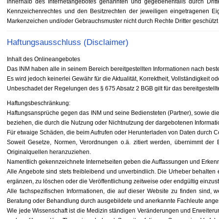
innerhalb des Internetangebotes genannten und gegebenenfalls durch Drit
Kennzeichenrechtes und den Besitzrechten der jeweiligen eingetragenen Eig
Markenzeichen und/oder Gebrauchsmuster nicht durch Rechte Dritter geschützt 
Haftungsausschluss (Disclaimer)
Inhalt des Onlineangebotes
Das INM haben alle in seinem Bereich bereitgestellten Informationen nach bes
Es wird jedoch keinerlei Gewähr für die Aktualität, Korrektheit, Vollständigkeit 
Unbeschadet der Regelungen des § 675 Absatz 2 BGB gilt für das bereitgestell
Haftungsbeschränkung:
Haftungsansprüche gegen das INM und seine Bediensteten (Partner), sowie die A
beziehen, die durch die Nutzung oder Nichtnutzung der dargebotenen Informati
Für etwaige Schäden, die beim Aufrufen oder Herunterladen von Daten durch Com
Soweit Gesetze, Normen, Verordnungen o.ä. zitiert werden, übernimmt der Be
Originalquellen heranzuziehen.
Namentlich gekennzeichnete Internetseiten geben die Auffassungen und Erkenn
Alle Angebote sind stets freibleibend und unverbindlich. Die Urheber behalte
ergänzen, zu löschen oder die Veröffentlichung zeitweise oder endgültig einzust
Alle fachspezifischen Informationen, die auf dieser Website zu finden sind, w
Beratung oder Behandlung durch ausgebildete und anerkannte Fachleute ang
Wie jede Wissenschaft ist die Medizin ständigen Veränderungen und Erweiter