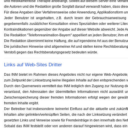
und medikamentöse Therapie anbelangt. Soweit auf diesem Server eine Verfahre
die Autoren und die Redaktion große Sorgfalt darauf verwandt haben, dass die
Für diese Angaben über Verfahrensweise oder Anwendung, Applikationsform 
Jeder Benutzer ist angehalten, z.B. durch lesen der Gebrauchsanweisung
gegebenenfalls zusätzlicher Konsultation eines Spezialisten oder weiterer Li
Kontraindikationen gegenüber der Angabe auf dieser Website abweicht. Jede An
Die Redaktion "Telefonreanimation-Bayern" appelliert an jeden Benutzer, ihm e
Die Redaktion übernimmt keine Haftung, die auf irgendeine Art aus der Benutzun
Die juristischen Hinweise sind allgemeiner Art und stellen keine Rechtsberatung
Verstoß gegen das Rechtsberatungsgesetz bedeuten würde.
Links auf Web-Sites Dritter
Das INM bietet im Rahmen dieses Angebotes nicht nur eigene Web-Angebote, s
zum Zeitpunkt der Linksetzung keine illegalen Inhalte auf den entsprechenden ve
Durch den Querverweis vermittelt das INM lediglich den Zugang zur Nutzung dieser
veranlasst, den Adressaten der übermittelten Informationen nicht auswählt u
Zwischenspeicherung dieser fremden Informationen erfolgt wegen der gewählt
fremden Inhalte ergibt.
Der Betreiber hat insbesondere keinerlei Einfluss auf die aktuelle und zukün
Inhalten aller gelinkten/verknüpften Seiten, die nach der Linksetzung verändert 
gesetzten Links und Verweise sowie für Fremdeinträge in den innerhalb des Net
Sobald das INM feststellt oder von anderen darauf hingewiesen wird, dass ein ko