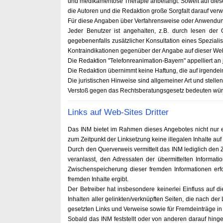
und medikamentöse Therapie anbelangt. Soweit auf diese
die Autoren und die Redaktion große Sorgfalt darauf ve
Für diese Angaben über Verfahrensweise oder Anwendun
Jeder Benutzer ist angehalten, z.B. durch lesen de
gegebenenfalls zusätzlicher Konsultation eines Spezial
Kontraindikationen gegenüber der Angabe auf dieser Web
Die Redaktion "Telefonreanimation-Bayern" appelliert an
Die Redaktion übernimmt keine Haftung, die auf irgendein
Die juristischen Hinweise sind allgemeiner Art und stelle
Verstoß gegen das Rechtsberatungsgesetz bedeuten wür
Links auf Web-Sites Dritter
Das INM bietet im Rahmen dieses Angebotes nicht nur e
zum Zeitpunkt der Linksetzung keine illegalen Inhalte auf
Durch den Querverweis vermittelt das INM lediglich den Zu
veranlasst, den Adressaten der übermittelten Informati
Zwischenspeicherung dieser fremden Informationen erfo
fremden Inhalte ergibt.
Der Betreiber hat insbesondere keinerlei Einfluss auf 
Inhalten aller gelinkten/verknüpften Seiten, die nach der 
gesetzten Links und Verweise sowie für Fremdeinträge in
Sobald das INM feststellt oder von anderen darauf hingewi