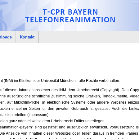
loads
Kontakt
t (INM) im Klinikum der Universität München - alle Rechte vorbehalten.
auf diesem Informationsserver des INM dem Urheberrecht (Copyright). Das Copyrigh
 ohne ausdrückliche schriftliche Zustimmung solche Grafiken, Tondokumente, Vid
en, auf Mikrofilm/-fiche, in elektronische Systeme oder andere Websites einz
ken einzelner Seiten für den privaten Gebrauch ist gestattet. Auch die Link
aktion erteilen (Impressum).
teien ganz oder teilweise dem Urheberrecht Dritter unterliegen.
animation-Bayern" sind gestattet und ausdrücklich erwünscht. Voraussetzung ist
Die Anzeige von Inhalten dieser Websites oder Teilen daraus in fremden Frames o