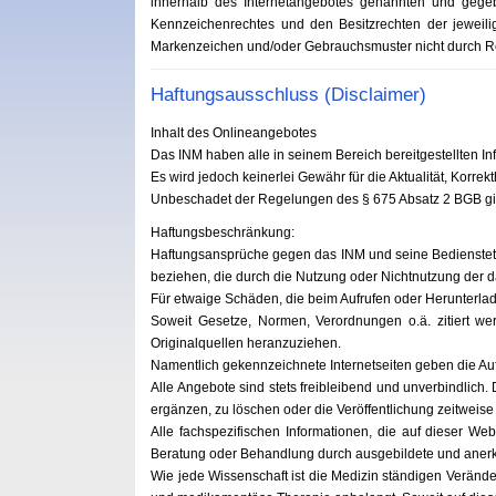
innerhalb des Internetangebotes genannten und gegeb
Kennzeichenrechtes und den Besitzrechten der jeweili
Markenzeichen und/oder Gebrauchsmuster nicht durch Rec
Haftungsausschluss (Disclaimer)
Inhalt des Onlineangebotes
Das INM haben alle in seinem Bereich bereitgestellten I
Es wird jedoch keinerlei Gewähr für die Aktualität, Korrek
Unbeschadet der Regelungen des § 675 Absatz 2 BGB gilt 
Haftungsbeschränkung:
Haftungsansprüche gegen das INM und seine Bediensteten 
beziehen, die durch die Nutzung oder Nichtnutzung der d
Für etwaige Schäden, die beim Aufrufen oder Herunterlad
Soweit Gesetze, Normen, Verordnungen o.ä. zitiert wer
Originalquellen heranzuziehen.
Namentlich gekennzeichnete Internetseiten geben die A
Alle Angebote sind stets freibleibend und unverbindlich
ergänzen, zu löschen oder die Veröffentlichung zeitweise 
Alle fachspezifischen Informationen, die auf dieser Web
Beratung oder Behandlung durch ausgebildete und aner
Wie jede Wissenschaft ist die Medizin ständigen Verän