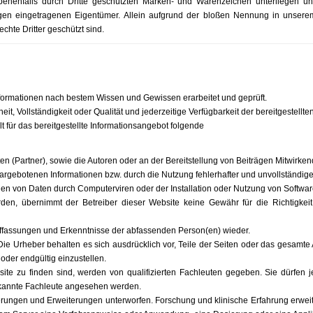
enenfalls durch Dritte geschützten Marken- und Warenzeichen unterliegen u
gen eingetragenen Eigentümer. Allein aufgrund der bloßen Nennung in unserem 
hte Dritter geschützt sind.
nformationen nach bestem Wissen und Gewissen erarbeitet und geprüft.
theit, Vollständigkeit oder Qualität und jederzeitige Verfügbarkeit der bereitgestel
für das bereitgestellte Informationsangebot folgende
(Partner), sowie die Autoren oder an der Bereitstellung von Beiträgen Mitwirkende
argebotenen Informationen bzw. durch die Nutzung fehlerhafter und unvollständig
en von Daten durch Computerviren oder der Installation oder Nutzung von Software
den, übernimmt der Betreiber dieser Website keine Gewähr für die Richtigkeit b
uffassungen und Erkenntnisse der abfassenden Person(en) wieder.
. Die Urheber behalten es sich ausdrücklich vor, Teile der Seiten oder das gesa
oder endgültig einzustellen.
site zu finden sind, werden von qualifizierten Fachleuten gegeben. Sie dürfen jed
kannte Fachleute angesehen werden.
derungen und Erweiterungen unterworfen. Forschung und klinische Erfahrung erwe