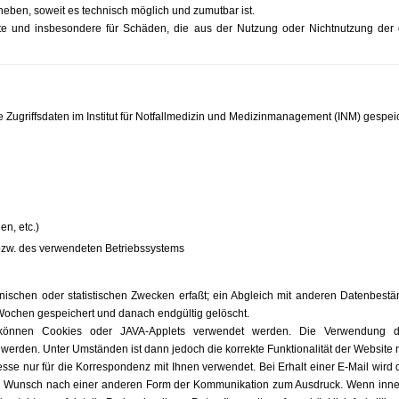
heben, soweit es technisch möglich und zumutbar ist.
alte und insbesondere für Schäden, die aus der Nutzung oder Nichtnutzung der 
e Zugriffsdaten im Institut für Notfallmedizin und Medizinmanagement (INM) gespeic
en, etc.)
zw. des verwendeten Betriebssystems
nischen oder statistischen Zwecken erfaßt; ein Abgleich mit anderen Datenbestä
3 Wochen gespeichert und danach endgültig gelöscht.
" können Cookies oder JAVA-Applets verwendet werden. Die Verwendung di
rden. Unter Umständen ist dann jedoch die korrekte Funktionalität der Website n
esse nur für die Korrespondenz mit Ihnen verwendet. Bei Erhalt einer E-Mail wir
den Wunsch nach einer anderen Form der Kommunikation zum Ausdruck. Wenn inner