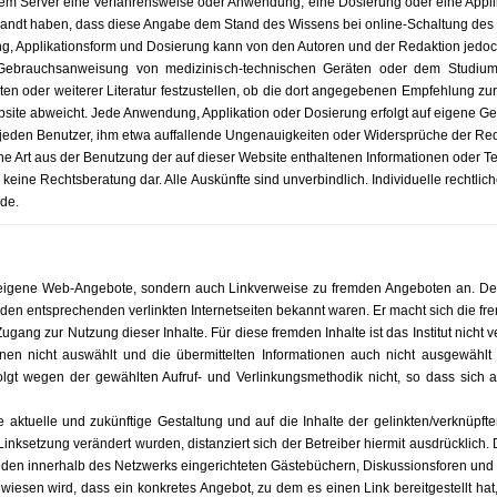
m Server eine Verfahrensweise oder Anwendung, eine Dosierung oder eine Applikat
rwandt haben, dass diese Angabe dem Stand des Wissens bei online-Schaltung des 
g, Applikationsform und Dosierung kann von den Autoren und der Redaktion je
r Gebrauchsanweisung von medizinisch-technischen Geräten oder dem Studiu
isten oder weiterer Literatur festzustellen, ob die dort angegebenen Empfehlung 
site abweicht. Jede Anwendung, Applikation oder Dosierung erfolgt auf eigene Ge
 jeden Benutzer, ihm etwa auffallende Ungenauigkeiten oder Widersprüche der Red
e Art aus der Benutzung der auf dieser Website enthaltenen Informationen oder Te
n keine Rechtsberatung dar. Alle Auskünfte sind unverbindlich. Individuelle rechtl
de.
igene Web-Angebote, sondern auch Linkverweise zu fremden Angeboten an. Der B
 den entsprechenden verlinkten Internetseiten bekannt waren. Er macht sich die fre
gang zur Nutzung dieser Inhalte. Für diese fremden Inhalte ist das Institut nicht ve
onen nicht auswählt und die übermittelten Informationen auch nicht ausgewählt
lgt wegen der gewählten Aufruf- und Verlinkungsmethodik nicht, so dass sich a
die aktuelle und zukünftige Gestaltung und auf die Inhalte der gelinkten/verknüp
Linksetzung verändert wurden, distanziert sich der Betreiber hiermit ausdrücklich. 
 den innerhalb des Netzwerks eingerichteten Gästebüchern, Diskussionsforen und M
esen wird, dass ein konkretes Angebot, zu dem es einen Link bereitgestellt hat, ei