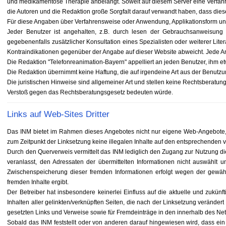
und medikamentöse Therapie anbelangt. Soweit auf diesem Server eine Verfahre
die Autoren und die Redaktion große Sorgfalt darauf verwandt haben, dass die
Für diese Angaben über Verfahrensweise oder Anwendung, Applikationsform 
Jeder Benutzer ist angehalten, z.B. durch lesen der Gebrauchsanweisung
gegebenenfalls zusätzlicher Konsultation eines Spezialisten oder weiterer Li
Kontraindikationen gegenüber der Angabe auf dieser Website abweicht. Jede An
Die Redaktion "Telefonreanimation-Bayern" appelliert an jeden Benutzer, ihm e
Die Redaktion übernimmt keine Haftung, die auf irgendeine Art aus der Benutzun
Die juristischen Hinweise sind allgemeiner Art und stellen keine Rechtsberatung
Verstoß gegen das Rechtsberatungsgesetz bedeuten würde.
Links auf Web-Sites Dritter
Das INM bietet im Rahmen dieses Angebotes nicht nur eigene Web-Angebote, s
zum Zeitpunkt der Linksetzung keine illegalen Inhalte auf den entsprechenden ve
Durch den Querverweis vermittelt das INM lediglich den Zugang zur Nutzung dieser
veranlasst, den Adressaten der übermittelten Informationen nicht auswählt u
Zwischenspeicherung dieser fremden Informationen erfolgt wegen der gewählt
fremden Inhalte ergibt.
Der Betreiber hat insbesondere keinerlei Einfluss auf die aktuelle und zukün
Inhalten aller gelinkten/verknüpften Seiten, die nach der Linksetzung verändert 
gesetzten Links und Verweise sowie für Fremdeinträge in den innerhalb des Net
Sobald das INM feststellt oder von anderen darauf hingewiesen wird, dass ein ko