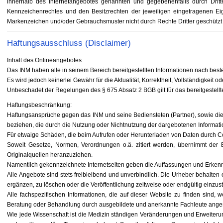
innerhalb des Internetangebotes genannten und gegebenenfalls durch Drit
Kennzeichenrechtes und den Besitzrechten der jeweiligen eingetragenen Eig
Markenzeichen und/oder Gebrauchsmuster nicht durch Rechte Dritter geschützt 
Haftungsausschluss (Disclaimer)
Inhalt des Onlineangebotes
Das INM haben alle in seinem Bereich bereitgestellten Informationen nach bes
Es wird jedoch keinerlei Gewähr für die Aktualität, Korrektheit, Vollständigkeit 
Unbeschadet der Regelungen des § 675 Absatz 2 BGB gilt für das bereitgestell
Haftungsbeschränkung:
Haftungsansprüche gegen das INM und seine Bediensteten (Partner), sowie die A
beziehen, die durch die Nutzung oder Nichtnutzung der dargebotenen Informati
Für etwaige Schäden, die beim Aufrufen oder Herunterladen von Daten durch Com
Soweit Gesetze, Normen, Verordnungen o.ä. zitiert werden, übernimmt der Be
Originalquellen heranzuziehen.
Namentlich gekennzeichnete Internetseiten geben die Auffassungen und Erkenn
Alle Angebote sind stets freibleibend und unverbindlich. Die Urheber behalte
ergänzen, zu löschen oder die Veröffentlichung zeitweise oder endgültig einzust
Alle fachspezifischen Informationen, die auf dieser Website zu finden sind, w
Beratung oder Behandlung durch ausgebildete und anerkannte Fachleute ang
Wie jede Wissenschaft ist die Medizin ständigen Veränderungen und Erweiter